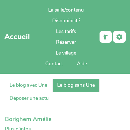
Aller au contenu principal
La salle/contenu
Disponibilité
Les tarifs
Accueil
Réserver
Le village
Contact
Aide
Le blog avec Une
Le blog sans Une
Déposer une actu
Borighem Amélie
Plus d'infos...